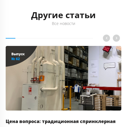
Другие статьи
Все новости
Выпуск
№ 62
Цена вопроса: традиционная спринклерная
Та