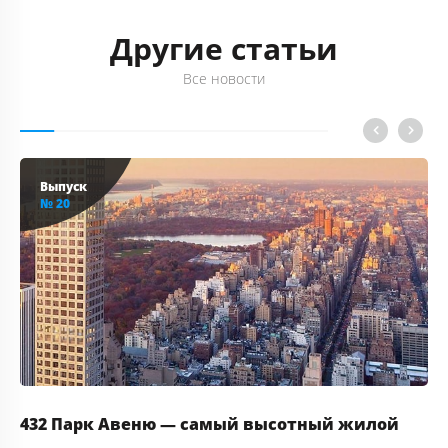
Другие статьи
Все новости
Выпуск
№ 20
432 Парк Авеню — самый высотный жилой
Ка