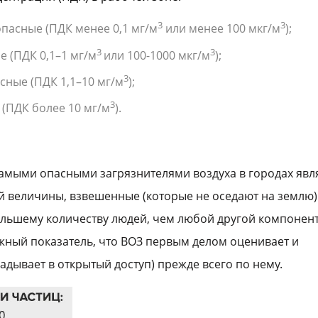
3
3
опасные (ПДК менее 0,1 мг/м
или менее 100 мкг/м
);
3
3
е (ПДК 0,1–1 мг/м
или 100-1000 мкг/м
);
3
асные (ПДК 1,1–10 мг/м
);
3
 (ПДК более 10 мг/м
).
 самыми опасными загрязнителями воздуха в городах явл
ой величины, взвешенные (которые не оседают на землю)
ольшему количеству людей, чем любой другой компонен
жный показатель, что ВОЗ первым делом оценивает и
адывает в открытый доступ) прежде всего по нему.