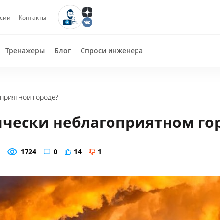
сии
Контакты
Тренажеры
Блог
Спроси инженера
оприятном городе?
ически неблагоприятном го
1724
0
14
1