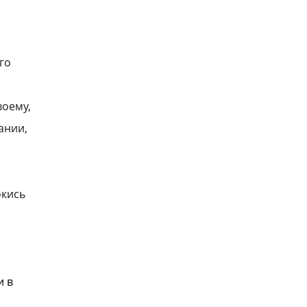
го
воему,
ании,
окись
и в