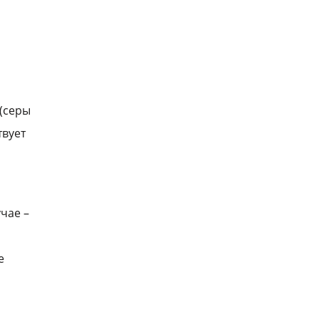
 (серы
твует
чае –
е