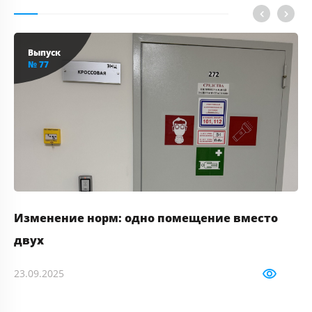
Выпуск
№ 77
Изменение норм: одно помещение вместо
Д
двух
3.
23.09.2025
362